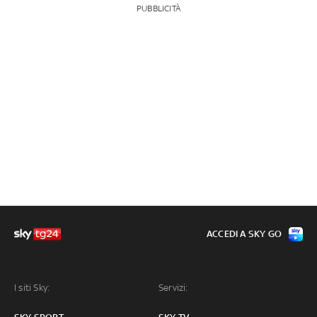
PUBBLICITÀ
ACCEDI A SKY GO
I siti Sky:
Servizi: