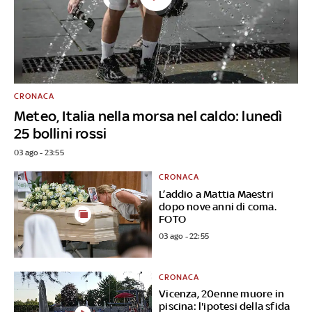
CRONACA
Meteo, Italia nella morsa nel caldo: lunedì
25 bollini rossi
03 ago - 23:55
CRONACA
L’addio a Mattia Maestri
dopo nove anni di coma.
FOTO
03 ago - 22:55
CRONACA
Vicenza, 20enne muore in
piscina: l'ipotesi della sfida