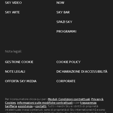
SKY VIDEO
NOW
SKY ARTE
SKY BAR
SPAZI SKY
PROGRAMMI
Note legali:
GESTIONE COOKIE
COOKIE POLICY
NOTE LEGALI
DICHIARAZIONE DI ACCESSIBILITÀ
OFFERTA SKY MEDIA
CORPORATE
Per il consumatore clicca qui per i
Moduli, Condizioni contrattuali
,
Privacy &
Cookies
,
informazioni sulle modifiche contrattuali
o per
trasparenza
tariffaria
,
assistenza
e
contatti
. Tutti i marchi Sky e i diritti di proprietà
intellettuale in essi contenuti, sono di proprietà di Sky international AG e sono