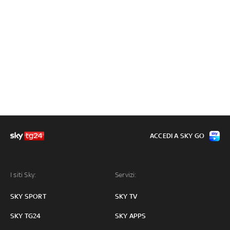
ACCEDI A SKY GO
I siti Sky:
Servizi:
SKY SPORT
SKY TV
SKY TG24
SKY APPS