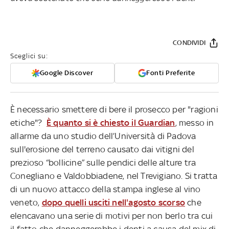
CONDIVIDI
Sceglici su:
Google Discover
Fonti Preferite
È necessario smettere di bere il prosecco per "ragioni
etiche"?
È quanto si è chiesto il Guardian
, messo in
allarme da uno studio dell’Università di Padova
sull'erosione del terreno causato dai vitigni del
prezioso “bollicine” sulle pendici delle alture tra
Conegliano e Valdobbiadene, nel Trevigiano. Si tratta
di un nuovo attacco della stampa inglese al vino
veneto,
dopo quelli usciti nell'agosto scorso
che
elencavano una serie di motivi per non berlo tra cui
il fatto che danneggerebbe i denti a causa del mix di