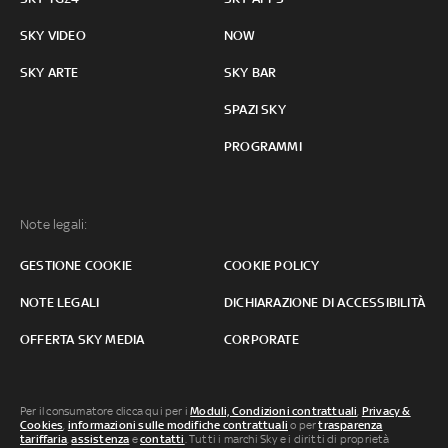
SKY VIDEO
NOW
SKY ARTE
SKY BAR
SPAZI SKY
PROGRAMMI
Note legali:
GESTIONE COOKIE
COOKIE POLICY
NOTE LEGALI
DICHIARAZIONE DI ACCESSIBILITÀ
OFFERTA SKY MEDIA
CORPORATE
Per il consumatore clicca qui per i
Moduli, Condizioni contrattuali
,
Privacy &
Cookies
,
informazioni sulle modifiche contrattuali
o per
trasparenza
tariffaria
,
assistenza
e
contatti
. Tutti i marchi Sky e i diritti di proprietà