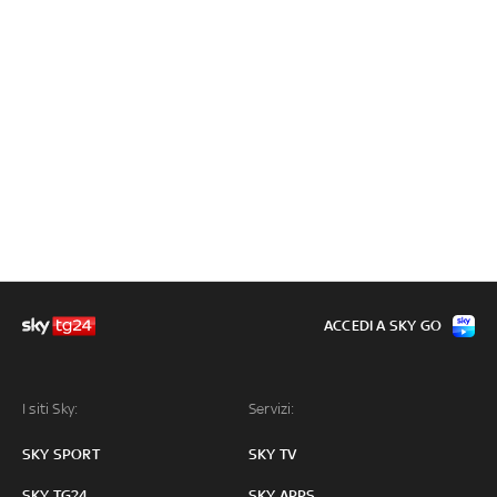
ACCEDI A SKY GO
I siti Sky:
Servizi:
SKY SPORT
SKY TV
SKY TG24
SKY APPS