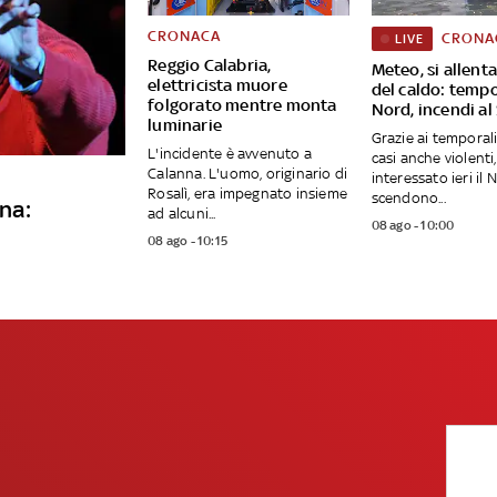
CRONACA
CRONA
LIVE
Reggio Calabria,
Meteo, si allent
elettricista muore
del caldo: tempo
folgorato mentre monta
Nord, incendi al
luminarie
Grazie ai temporali
L'incidente è avvenuto a
casi anche violent
Calanna. L'uomo, originario di
interessato ieri il 
Rosalì, era impegnato insieme
scendono...
ana:
ad alcuni...
08 ago - 10:00
08 ago - 10:15