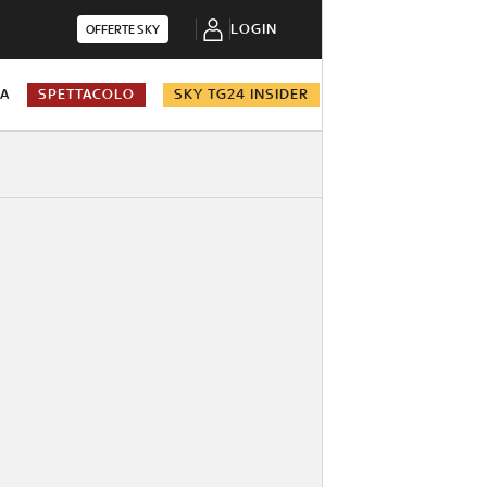
LOGIN
OFFERTE SKY
NA
SPETTACOLO
SKY TG24 INSIDER