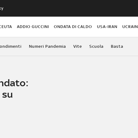
ky
CEUTA
ADDIO GUCCINI
ONDATA DI CALDO
USA-IRAN
UCRAI
ondimenti
Numeri Pandemia
Vite
Scuola
Basta
ondato:
 su