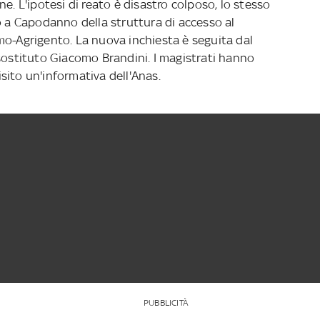
e. L'ipotesi di reato è disastro colposo, lo stesso
o a Capodanno della struttura di accesso al
mo-Agrigento. La nuova inchiesta è seguita dal
 sostituto Giacomo Brandini. I magistrati hanno
sito un'informativa dell'Anas.
PUBBLICITÀ