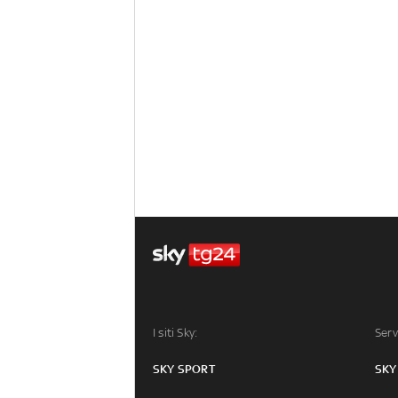
I siti Sky:
Serv
SKY SPORT
SKY