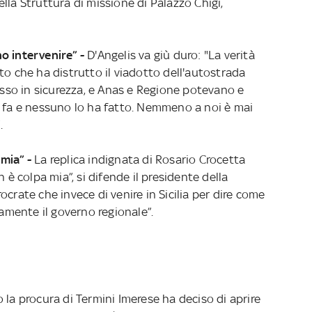
lla Struttura di missione di Palazzo Chigi,
o intervenire” -
D'Angelis va giù duro: "La verità
to che ha distrutto il viadotto dell'autostrada
so in sicurezza, e Anas e Regione potevano e
i fa e nessuno lo ha fatto. Nemmeno a noi è mai
.
 mia” -
La replica indignata di Rosario Crocetta
 è colpa mia”, si difende il presidente della
crate che invece di venire in Sicilia per dire come
camente il governo regionale”.
 la procura di Termini Imerese ha deciso di aprire