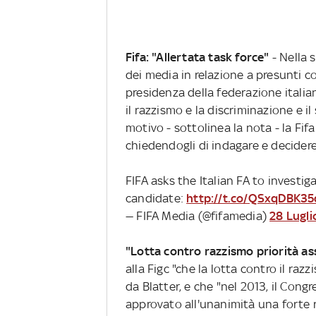
Fifa: "Allertata task force"
- Nella s
dei media in relazione a presunti c
presidenza della federazione italia
il razzismo e la discriminazione e 
motivo - sottolinea la nota - la Fifa
chiedendogli di indagare e decidere s
FIFA asks the Italian FA to investi
candidate:
http://t.co/QSxqDBK35
— FIFA Media (@fifamedia)
28 Lugli
"Lotta contro razzismo priorità a
alla Figc "che la lotta contro il ra
da Blatter, e che "nel 2013, il Con
approvato all'unanimità una forte ri