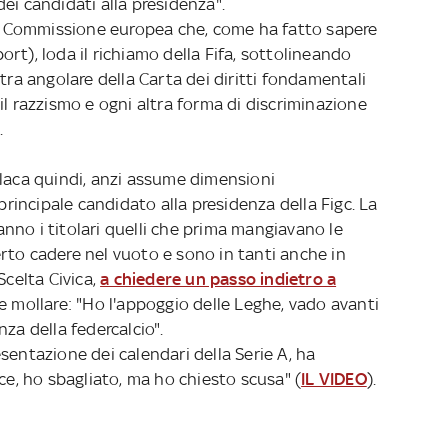
ei candidati alla presidenza".
 Commissione europea che, come ha fatto sapere
rt), loda il richiamo della Fifa, sottolineando
tra angolare della Carta dei diritti fondamentali
il razzismo e ogni altra forma di discriminazione
.
laca quindi, anzi assume dimensioni
 principale candidato alla presidenza della Figc. La
fanno i titolari quelli che prima mangiavano le
rto cadere nel vuoto e sono in tanti anche in
Scelta Civica,
a chiedere un passo indietro a
de mollare: "Ho l'appoggio delle Leghe, vado avanti
za della federcalcio".
sentazione dei calendari della Serie A, ha
ice, ho sbagliato, ma ho chiesto scusa" (
IL VIDEO
).