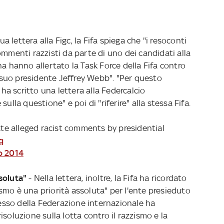
ua lettera alla Figc, la Fifa spiega che "i resoconti
ommenti razzisti da parte di uno dei candidati alla
na hanno allertato la Task Force della Fifa contro
il suo presidente Jeffrey Webb". "Per questo
 ha scritto una lettera alla Federcalcio
ulla questione" e poi di "riferire" alla stessa Fifa.
gate alleged racist comments by presidential
q
o 2014
ssoluta"
- Nella lettera, inoltre, la Fifa ha ricordato
zzismo è una priorità assoluta" per l'ente presieduto
gresso della Federazione internazionale ha
soluzione sulla lotta contro il razzismo e la