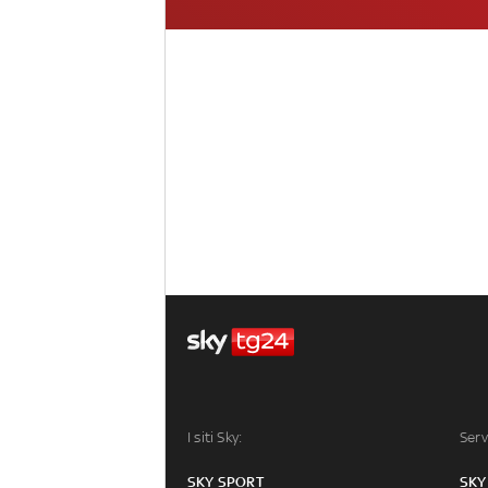
I siti Sky:
Serv
SKY SPORT
SKY