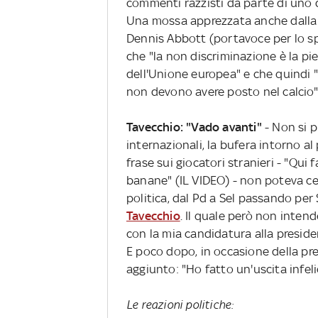
commenti razzisti da parte di uno d
Una mossa apprezzata anche dalla
Dennis Abbott (portavoce per lo spo
che "la non discriminazione è la pie
dell'Unione europea" e che quindi "
non devono avere posto nel calcio"
Tavecchio: "Vado avanti"
- Non si p
internazionali, la bufera intorno al
frase sui giocatori stranieri - "Qui 
banane" (IL VIDEO) - non poteva ce
politica, dal Pd a Sel passando per 
Tavecchio
. Il quale però non inten
con la mia candidatura alla presiden
E poco dopo, in occasione della pre
aggiunto: "Ho fatto un'uscita infel
Le reazioni politiche: