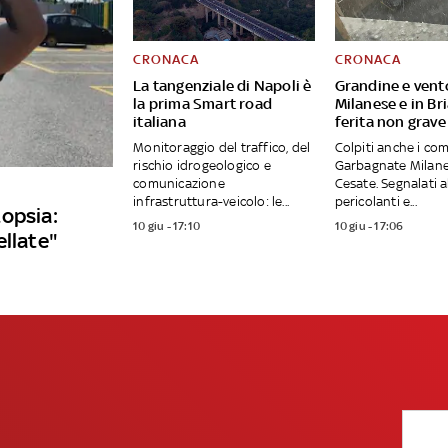
CRONACA
CRONACA
La tangenziale di Napoli è
Grandine e vent
la prima Smart road
Milanese e in Br
italiana
ferita non grave
Monitoraggio del traffico, del
Colpiti anche i com
rischio idrogeologico e
Garbagnate Milane
comunicazione
Cesate. Segnalati a
infrastruttura-veicolo: le...
pericolanti e...
opsia:
10 giu - 17:10
10 giu - 17:06
ellate"