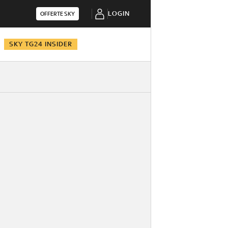
LOGIN
OFFERTE SKY
SKY TG24 INSIDER