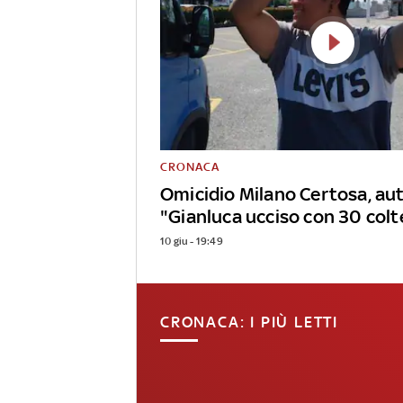
CRONACA
Omicidio Milano Certosa, aut
"Gianluca ucciso con 30 colt
10 giu - 19:49
CRONACA: I PIÙ LETTI