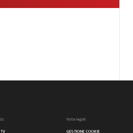
izi:
Note legali:
 TV
GESTIONE COOKIE