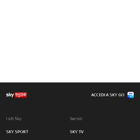
ACCEDI A SKY GO
I siti Sky:
Servizi:
SKY SPORT
SKY TV