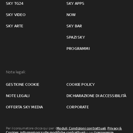
SKY TG24
SKY APPS
SKY VIDEO
NOW
SKY ARTE
SKY BAR
SPAZI SKY
PROGRAMMI
Note legali:
GESTIONE COOKIE
COOKIE POLICY
NOTE LEGALI
DICHIARAZIONE DI ACCESSIBILITÀ
OFFERTA SKY MEDIA
CORPORATE
Per il consumatore clicca qui per i
Moduli, Condizioni contrattuali
,
Privacy &
Cookies
,
informazioni sulle modifiche contrattuali
o per
trasparenza