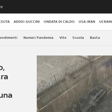
ky
CEUTA
ADDIO GUCCINI
ONDATA DI CALDO
USA-IRAN
UCRAI
ondimenti
Numeri Pandemia
Vite
Scuola
Basta
o,
tra
 una