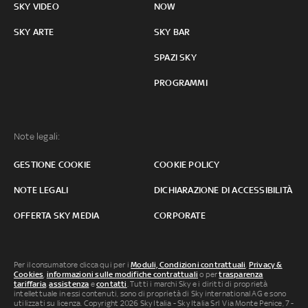
SKY VIDEO
NOW
SKY ARTE
SKY BAR
SPAZI SKY
PROGRAMMI
Note legali:
GESTIONE COOKIE
COOKIE POLICY
NOTE LEGALI
DICHIARAZIONE DI ACCESSIBILITÀ
OFFERTA SKY MEDIA
CORPORATE
Per il consumatore clicca qui per i
Moduli, Condizioni contrattuali
,
Privacy &
Cookies
,
informazioni sulle modifiche contrattuali
o per
trasparenza
tariffaria
,
assistenza
e
contatti
. Tutti i marchi Sky e i diritti di proprietà
intellettuale in essi contenuti, sono di proprietà di Sky international AG e sono
utilizzati su licenza. Copyright 2026 Sky Italia - Sky Italia Srl Via Monte Penice, 7 -