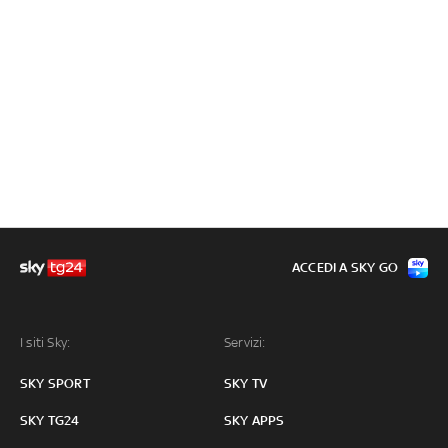
ACCEDI A SKY GO
I siti Sky:
Servizi:
SKY SPORT
SKY TV
SKY TG24
SKY APPS