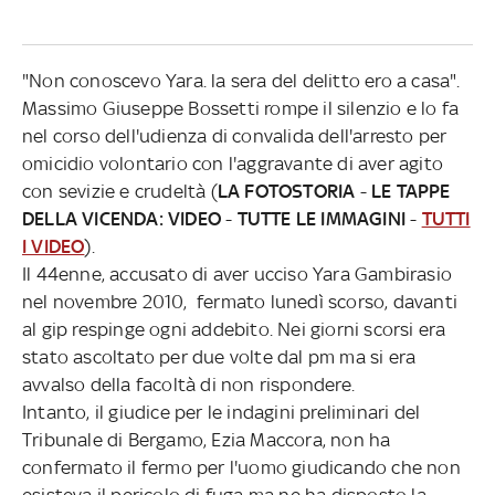
"Non conoscevo Yara. la sera del delitto ero a casa".
Massimo Giuseppe Bossetti rompe il silenzio e lo fa
nel corso dell'udienza di convalida dell'arresto per
omicidio volontario con l'aggravante di aver agito
con sevizie e crudeltà (
LA FOTOSTORIA
-
LE TAPPE
DELLA VICENDA: VIDEO
-
TUTTE LE IMMAGINI
-
TUTTI
I VIDEO
).
Il 44enne, accusato di aver ucciso Yara Gambirasio
nel novembre 2010, fermato lunedì scorso, davanti
al gip respinge ogni addebito. Nei giorni scorsi era
stato ascoltato per due volte dal pm ma si era
avvalso della facoltà di non rispondere.
Intanto, il giudice per le indagini preliminari del
Tribunale di Bergamo, Ezia Maccora, non ha
confermato il fermo per l'uomo giudicando che non
esisteva il pericolo di fuga ma ne ha disposto la