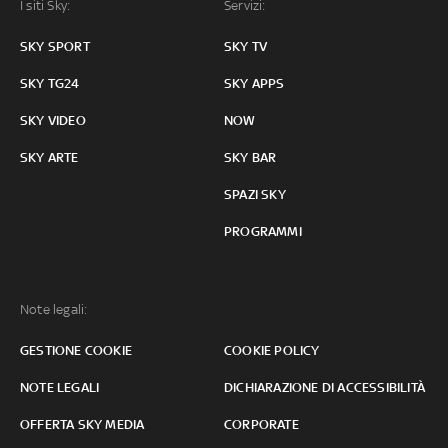
I siti Sky:
Servizi:
SKY SPORT
SKY TV
SKY TG24
SKY APPS
SKY VIDEO
NOW
SKY ARTE
SKY BAR
SPAZI SKY
PROGRAMMI
Note legali:
GESTIONE COOKIE
COOKIE POLICY
NOTE LEGALI
DICHIARAZIONE DI ACCESSIBILITÀ
OFFERTA SKY MEDIA
CORPORATE