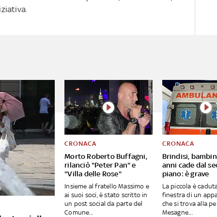
ziativa.
CRONACA
CRONACA
Morto Roberto Buffagni,
Brindisi, bambin
rilanciò "Peter Pan" e
anni cade dal s
"Villa delle Rose"
piano: è grave
Insieme al fratello Massimo e
La piccola è caduta
ai suoi soci, è stato scritto in
finestra di un ap
un post social da parte del
che si trova alla pe
Comune...
Mesagne....