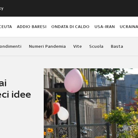
ky
CEUTA
ADDIO BARESI
ONDATA DI CALDO
USA-IRAN
UCRAIN
ondimenti
Numeri Pandemia
Vite
Scuola
Basta
ai
ci idee