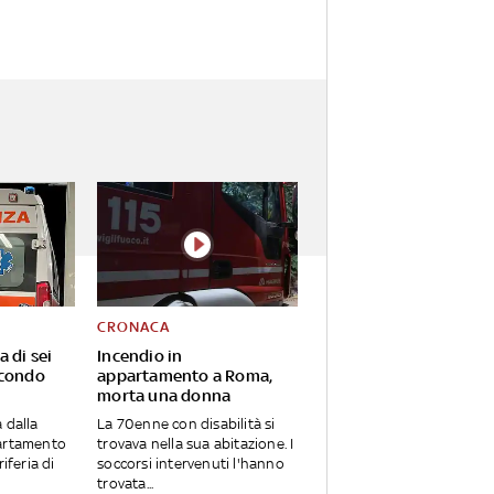
CRONACA
a di sei
Incendio in
econdo
appartamento a Roma,
morta una donna
 dalla
La 70enne con disabilità si
partamento
trovava nella sua abitazione. I
riferia di
soccorsi intervenuti l'hanno
trovata...