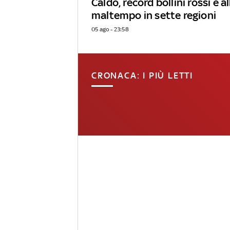
Caldo, record bollini rossi e al
maltempo in sette regioni
05 ago - 23:58
CRONACA: I PIÙ LETTI