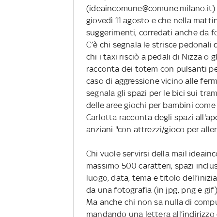
(ideaincomune@comune.milano.it)
giovedì 11 agosto e che nella mattin
suggerimenti, corredati anche da fo
C’è chi segnala le strisce pedonali 
chi i taxi risciò a pedali di Nizza o g
racconta dei totem con pulsanti pe
caso di aggressione vicino alle fer
segnala gli spazi per le bici sui tr
delle aree giochi per bambini come q
Carlotta racconta degli spazi all'a
anziani "con attrezzi/gioco per allen
Chi vuole servirsi della mail idea
massimo 500 caratteri, spazi inclu
luogo, data, tema e titolo dell’ini
da una fotografia (in jpg, png e gi
Ma anche chi non sa nulla di comput
mandando una lettera all’indirizzo 