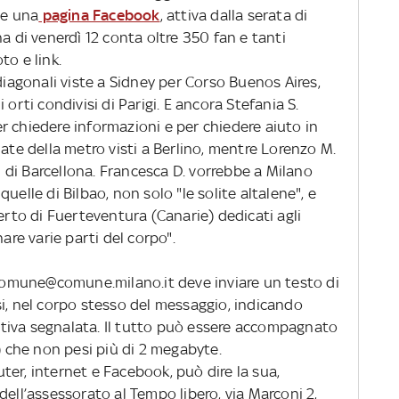
 e una
pagina Facebook
, attiva dalla serata di
a di venerdì 12 conta oltre 350 fan e tanti
to e link.
diagonali viste a Sidney per Corso Buenos Aires,
li orti condivisi di Parigi. E ancora Stefania S.
r chiedere informazioni e per chiedere aiuto in
mate della metro visti a Berlino, mentre Lorenzo M.
am di Barcellona. Francesca D. vorrebbe a Milano
uelle di Bilbao, non solo "le solite altalene", e
perto di Fuerteventura (Canarie) dedicati agli
are varie parti del corpo".
incomune@comune.milano.it deve inviare un testo di
si, nel corpo stesso del messaggio, indicando
ziativa segnalata. Il tutto può essere accompagnato
f) che non pesi più di 2 megabyte.
er, internet e Facebook, può dire la sua,
dell’assessorato al Tempo libero, via Marconi 2,