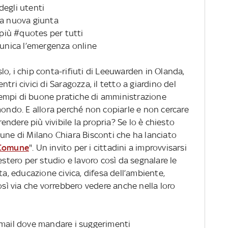
degli utenti
r la nuova giunta
 più #quotes per tutti
munica l’emergenza online
o, i chip conta-rifiuti di Leeuwarden in Olanda,
entri civici di Saragozza, il tetto a giardino del
empi di buone pratiche di amministrazione
mondo. E allora perché non copiarle e non cercare
rendere più vivibile la propria? Se lo è chiesto
une di Milano Chiara Bisconti che ha lanciato
n Comune
". Un invito per i cittadini a improvvisarsi
estero per studio e lavoro così da segnalare le
ta, educazione civica, difesa dell’ambiente,
osì via che vorrebbero vedere anche nella loro
 mail dove mandare i suggerimenti