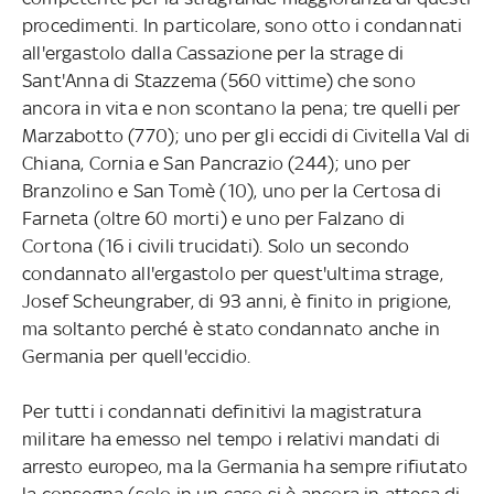
procedimenti. In particolare, sono otto i condannati
all'ergastolo dalla Cassazione per la strage di
Sant'Anna di Stazzema (560 vittime) che sono
ancora in vita e non scontano la pena; tre quelli per
Marzabotto (770); uno per gli eccidi di Civitella Val di
Chiana, Cornia e San Pancrazio (244); uno per
Branzolino e San Tomè (10), uno per la Certosa di
Farneta (oltre 60 morti) e uno per Falzano di
Cortona (16 i civili trucidati). Solo un secondo
condannato all'ergastolo per quest'ultima strage,
Josef Scheungraber, di 93 anni, è finito in prigione,
ma soltanto perché è stato condannato anche in
Germania per quell'eccidio.
Per tutti i condannati definitivi la magistratura
militare ha emesso nel tempo i relativi mandati di
arresto europeo, ma la Germania ha sempre rifiutato
la consegna (solo in un caso si è ancora in attesa di