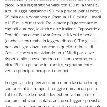
picco lo si è registrato venerdì con 130 mila transiti,
a cui si aggiungeranno i 90 mila previsti per sabato, i
95 mila della domenica di Pasqua, i 110 mila di lunedì
e i 115 mila di martedì. Tra le mete più gettonate le
capitali europee, le città d'arte italiane, Capoverde e
Tenerife, ma anche il Mar Rosso e il Nord America
(anche se entrambe in leggero ribasso). Tra gli scali
nazionali gran lavoro anche in quello torinese di
Caselle, che sta archiviando un +15% di partenze
rispetto allo stesso periodo dell'anno scorso, con
oltre 13 mila persone in transito, segnatamente
verso i principali aeroporti europei.
In ogni caso le previsioni meteo non lasciano troppe
speranze al bel tempo: tra oggi e domani un po' in
tutto il Paese le nuvole dovrebbero velare il cielo,
con precipitazioni isolate, anche se leggere, previste
a macchia di leopardo su tutto il territorio nazionale.