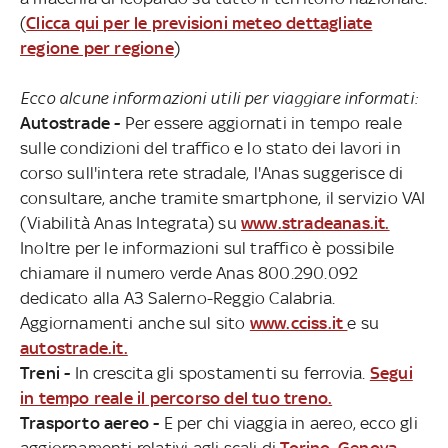
(
Clicca qui per le previsioni meteo dettagliate
regione per regione
)
Ecco alcune informazioni utili per viaggiare informati:
Autostrade -
Per essere aggiornati in tempo reale
sulle condizioni del traffico e lo stato dei lavori in
corso sull'intera rete stradale, l'Anas suggerisce di
consultare, anche tramite smartphone, il servizio VAI
(Viabilità Anas Integrata) su
www.stradeanas.it.
Inoltre per le informazioni sul traffico è possibile
chiamare il numero verde Anas 800.290.092
dedicato alla A3 Salerno-Reggio Calabria.
Aggiornamenti anche sul sito
www.cciss.it
e su
autostrade.it.
Treni -
In crescita gli spostamenti su ferrovia.
Segui
in tempo reale il percorso del tuo treno.
Trasporto aereo -
E per chi viaggia in aereo, ecco gli
aggiornamenti relativi agli scali di
Torino
,
Genova
,