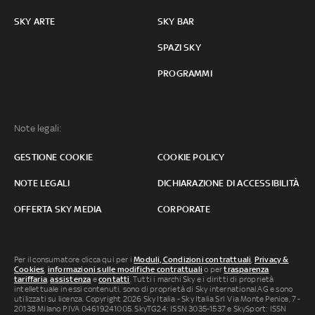
SKY ARTE
SKY BAR
SPAZI SKY
PROGRAMMI
Note legali:
GESTIONE COOKIE
COOKIE POLICY
NOTE LEGALI
DICHIARAZIONE DI ACCESSIBILITÀ
OFFERTA SKY MEDIA
CORPORATE
Per il consumatore clicca qui per i
Moduli, Condizioni contrattuali
,
Privacy &
Cookies
,
informazioni sulle modifiche contrattuali
o per
trasparenza
tariffaria
,
assistenza
e
contatti
. Tutti i marchi Sky e i diritti di proprietà
intellettuale in essi contenuti, sono di proprietà di Sky international AG e sono
utilizzati su licenza. Copyright 2026 Sky Italia - Sky Italia Srl Via Monte Penice, 7 -
20138 Milano P.IVA 04619241005. SkyTG24: ISSN 3035-1537 e SkySport: ISSN