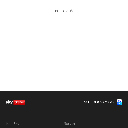
PUBBLICITÀ
ACCEDI A SKY GO
I siti Sky:
Servizi: