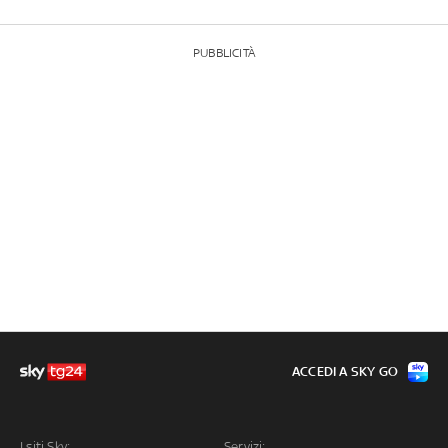
PUBBLICITÀ
ACCEDI A SKY GO
I siti Sky:
Servizi: