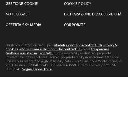
GESTIONE COOKIE
COOKIE POLICY
NOTE LEGALI
DICHIARAZIONE DI ACCESSIBILITÀ
OFFERTA SKY MEDIA
CORPORATE
Per il consumatore clicca qui per i
Moduli, Condizioni contrattuali
,
Privacy &
Cookies
,
informazioni sulle modifiche contrattuali
o per
trasparenza
tariffaria
,
assistenza
e
contatti
. Tutti i marchi Sky e i diritti di proprietà
intellettuale in essi contenuti, sono di proprietà di Sky international AG e sono
utilizzati su licenza. Copyright 2026 Sky Italia - Sky Italia Srl Via Monte Penice, 7 -
20138 Milano P.IVA 04619241005. SkyTG24: ISSN 3035-1537 e SkySport: ISSN
3035-1545.
Segnalazione Abusi