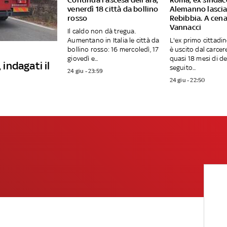
venerdì 18 città da bollino
Alemanno lasci
rosso
Rebibbia. A cen
Vannacci
Il caldo non dà tregua.
Aumentano in Italia le città da
L'ex primo cittadi
bollino rosso: 16 mercoledì, 17
è uscito dal carce
giovedì e...
quasi 18 mesi di d
indagati il
seguito...
24 giu - 23:59
24 giu - 22:50