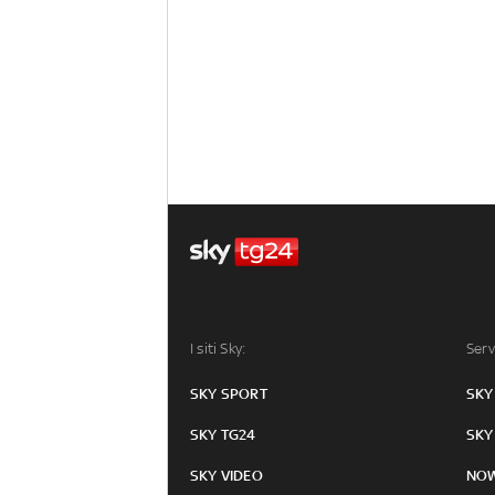
I siti Sky:
Serv
SKY SPORT
SKY
SKY TG24
SKY
SKY VIDEO
NO