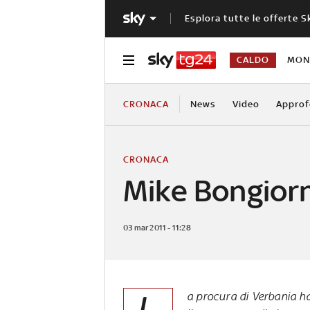
Esplora tutte le offerte S
CALDO
MOND
CRONACA
News
Video
Approf
CRONACA
Mike Bongiorn
03 mar 2011 - 11:28
a procura di Verbania ha