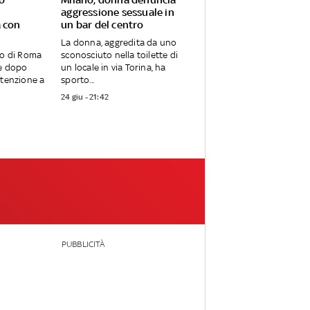
a
aggressione sessuale in
a con
un bar del centro
La donna, aggredita da uno
no di Roma
sconosciuto nella toilette di
re dopo
un locale in via Torina, ha
etenzione a
sporto...
24 giu - 21:42
PUBBLICITÀ