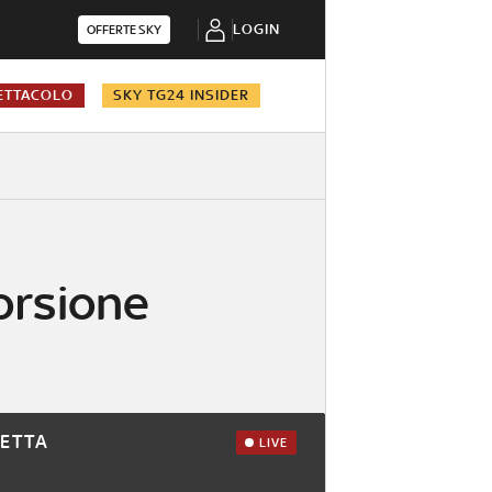
LOGIN
OFFERTE SKY
ETTACOLO
SKY TG24 INSIDER
orsione
RETTA
LIVE