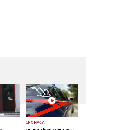
CRONACA
o
Milano, donna denuncia