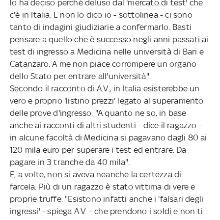
lo ha deciso perché deluso dal 'mercato di test' che
c'è in Italia. E non lo dico io - sottolinea - ci sono
tanto di indagini giudiziarie a confermarlo. Basti
pensare a quello che è successo negli anni passati ai
test di ingresso a Medicina nelle università di Bari e
Catanzaro. A me non piace corrompere un organo
dello Stato per entrare all'università".
Secondo il racconto di A.V., in Italia esisterebbe un
vero e proprio 'listino prezzi' legato al superamento
delle prove d'ingresso. "A quanto ne so, in base
anche ai racconti di altri studenti - dice il ragazzo -
in alcune facoltà di Medicina si pagavano dagli 80 ai
120 mila euro per superare i test ed entrare. Da
pagare in 3 tranche da 40 mila".
E, a volte, non si aveva neanche la certezza di
farcela. Più di un ragazzo è stato vittima di vere e
proprie truffe. "Esistono infatti anche i 'falsari degli
ingressi' - spiega A.V. - che prendono i soldi e non ti