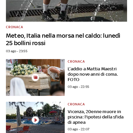
CRONACA
Meteo, Italia nella morsa nel caldo: lunedì
25 bollini rossi
03 ago - 23:55
CRONACA
L’addio a Mattia Maestri
dopo nove anni di coma.
FOTO
03 ago - 22:55
CRONACA
Vicenza, 20enne muore in
piscina: l'ipotesi della sfida
di apnea
03 ago - 22:07