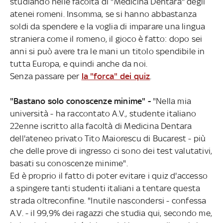
studiando nelle facoltà di "Medicina Dentara" degli
atenei romeni. Insomma, se si hanno abbastanza
soldi da spendere e la voglia di imparare una lingua
straniera come il romeno, il gioco è fatto: dopo sei
anni si può avere tra le mani un titolo spendibile in
tutta Europa, e quindi anche da noi.
Senza passare per
la "forca" dei quiz
.
"Bastano solo conoscenze minime" -
"Nella mia
università - ha raccontato A.V., studente italiano
22enne iscritto alla facoltà di Medicina Dentara
dell'ateneo privato Tito Maiorescu di Bucarest - più
che delle prove di ingresso ci sono dei test valutativi,
basati su conoscenze minime".
Ed è proprio il fatto di poter evitare i quiz d'accesso
a spingere tanti studenti italiani a tentare questa
strada oltreconfine. "Inutile nascondersi - confessa
A.V. - il 99,9% dei ragazzi che studia qui, secondo me,