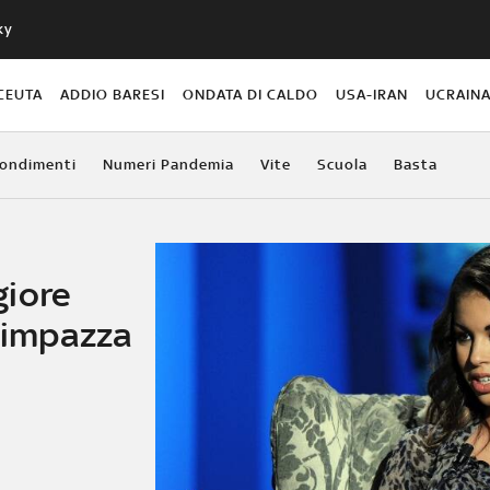
ky
CEUTA
ADDIO BARESI
ONDATA DI CALDO
USA-IRAN
UCRAIN
ondimenti
Numeri Pandemia
Vite
Scuola
Basta
giore
" impazza