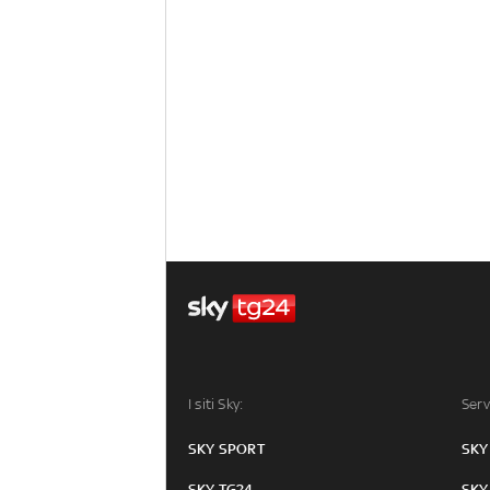
I siti Sky:
Serv
SKY SPORT
SKY
SKY TG24
SKY