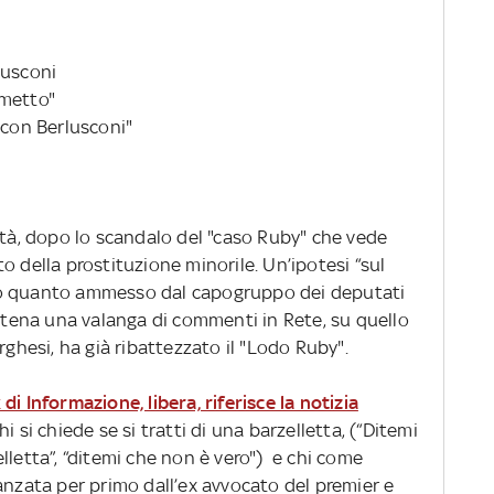
lusconi
imetto"
 con Berlusconi"
età, dopo lo scandalo del "caso Ruby" che vede
o della prostituzione minorile. Un’ipotesi “sul
do quanto ammesso dal capogruppo dei deputati
catena una valanga di commenti in Rete, su quello
rghesi, ha già ribattezzato il "Lodo Ruby".
i Informazione, libera, riferisce la notizia
 si chiede se si tratti di una barzelletta, (“Ditemi
lletta”, “ditemi che non è vero") e chi come
anzata per primo dall’ex avvocato del premier e