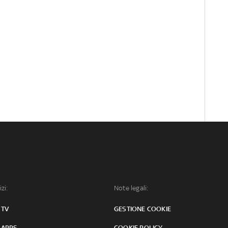
izi:
Note legali:
 TV
GESTIONE COOKIE
 APPS
COOKIE POLICY