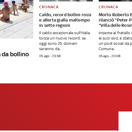
CRONACA
CRONACA
Caldo, record bollini rossi
Morto Roberto B
e allerta gialla maltempo
rilanciò "Peter 
in sette regioni
"Villa delle Rose
Il caldo eccezionale sull'Italia
Insieme al fratell
tocca un nuovo record: se
ai suoi soci, è stato
oggi sono 25, domani
un post social da 
saranno da...
Comune...
 da bollino
05 ago - 23:58
05 ago - 20:08