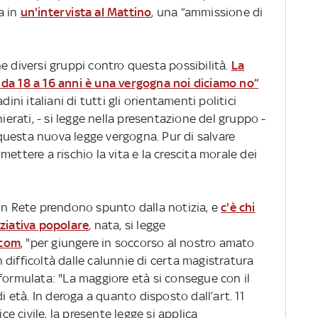
a in
un'intervista al Mattino
, una “ammissione di
e diversi gruppi contro questa possibilità.
La
da 18 a 16 anni è una vergogna noi diciamo no”
ini italiani di tutti gli orientamenti politici
hierati, - si legge nella presentazione del gruppo -
uesta nuova legge vergogna. Pur di salvare
ettere a rischio la vita e la crescita morale dei
 in Rete prendono spunto dalla notizia, e
c'è chi
iziativa popolare
, nata, si legge
.com
, "per giungere in soccorso al nostro amato
difficoltà dalle calunnie di certa magistratura
formulata: "La maggiore età si consegue con il
età. In deroga a quanto disposto dall’art. 11
ice civile, la presente legge si applica