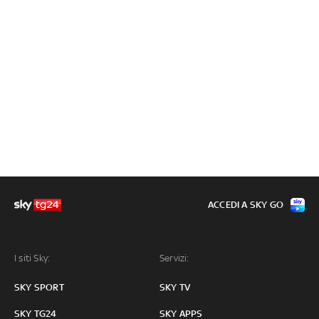
ACCEDI A SKY GO
I siti Sky:
Servizi:
SKY SPORT
SKY TV
SKY TG24
SKY APPS