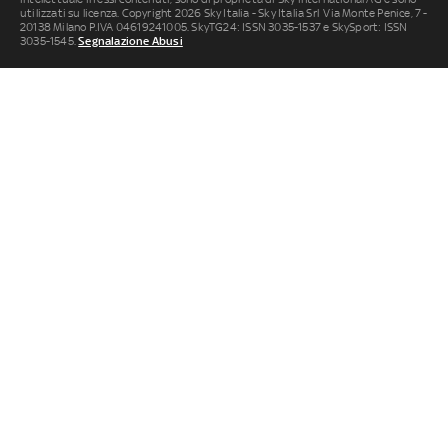
utilizzati su licenza. Copyright 2026 Sky Italia - Sky Italia Srl Via Monte Penice, 7 -
20138 Milano P.IVA 04619241005. SkyTG24: ISSN 3035-1537 e SkySport: ISSN
3035-1545.
Segnalazione Abusi