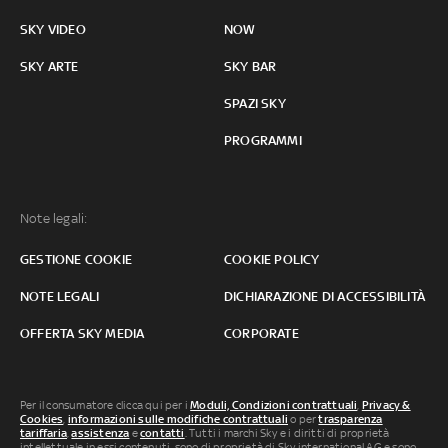
SKY VIDEO
NOW
SKY ARTE
SKY BAR
SPAZI SKY
PROGRAMMI
Note legali:
GESTIONE COOKIE
COOKIE POLICY
NOTE LEGALI
DICHIARAZIONE DI ACCESSIBILITÀ
OFFERTA SKY MEDIA
CORPORATE
Per il consumatore clicca qui per i
Moduli, Condizioni contrattuali
,
Privacy &
Cookies
,
informazioni sulle modifiche contrattuali
o per
trasparenza
tariffaria
,
assistenza
e
contatti
. Tutti i marchi Sky e i diritti di proprietà
intellettuale in essi contenuti, sono di proprietà di Sky international AG e sono