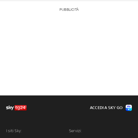
PUBBLICITÀ
ACCEDI A SKY GO
I siti Sky:
Servizi: