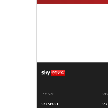
I siti Sky:
Serv
SKY SPORT
SKY