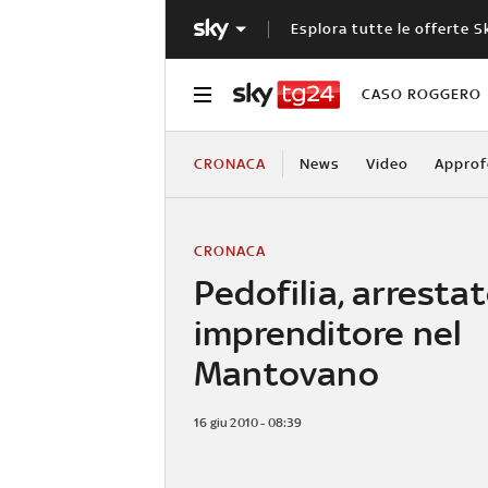
Esplora tutte le offerte S
CASO ROGGERO
CRONACA
News
Video
Approf
CRONACA
Pedofilia, arresta
imprenditore nel
Mantovano
16 giu 2010 - 08:39