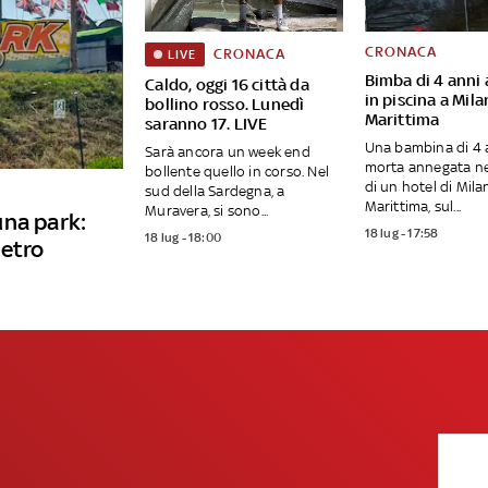
CRONACA
CRONACA
LIVE
Bimba di 4 anni
Caldo, oggi 16 città da
in piscina a Mil
bollino rosso. Lunedì
Marittima
saranno 17. LIVE
Una bambina di 4 
Sarà ancora un week end
morta annegata nel
bollente quello in corso. Nel
di un hotel di Mila
sud della Sardegna, a
Marittima, sul...
Muravera, si sono...
una park:
18 lug - 17:58
18 lug - 18:00
metro