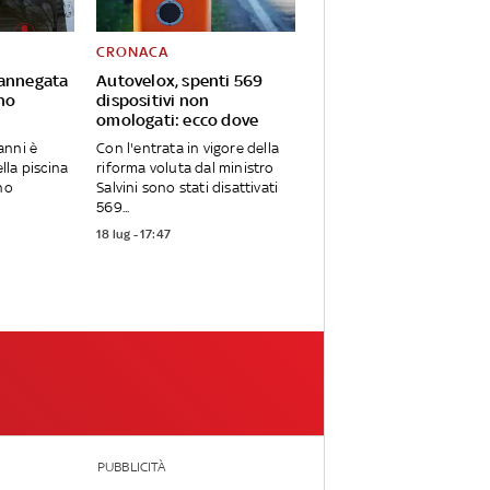
CRONACA
 annegata
Autovelox, spenti 569
ano
dispositivi non
omologati: ecco dove
anni è
Con l'entrata in vigore della
la piscina
riforma voluta dal ministro
no
Salvini sono stati disattivati
569...
18 lug - 17:47
PUBBLICITÀ