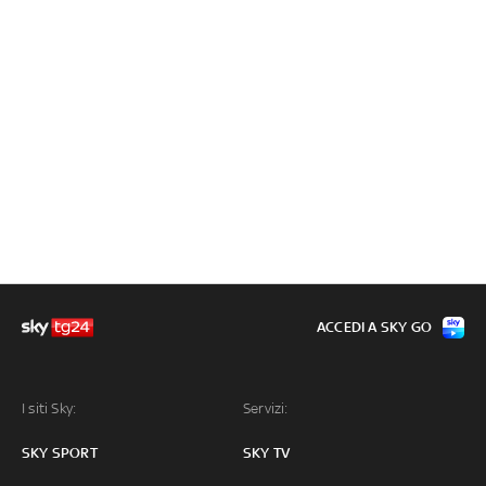
ACCEDI A SKY GO
I siti Sky:
Servizi:
SKY SPORT
SKY TV