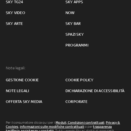
SKY TG24
SKY APPS
SKY VIDEO
NOW
SKY ARTE
SKY BAR
SPAZI SKY
PROGRAMMI
Note legali:
GESTIONE COOKIE
COOKIE POLICY
NOTE LEGALI
DICHIARAZIONE DI ACCESSIBILITÀ
OFFERTA SKY MEDIA
CORPORATE
Per il consumatore clicca qui per i
Moduli, Condizioni contrattuali
,
Privacy &
Cookies
,
informazioni sulle modifiche contrattuali
o per
trasparenza
tariffaria
,
assistenza
e
contatti
. Tutti i marchi Sky e i diritti di proprietà