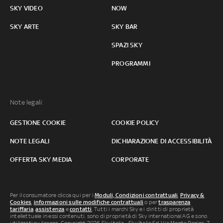
SKY VIDEO
NOW
SKY ARTE
SKY BAR
SPAZI SKY
PROGRAMMI
Note legali:
GESTIONE COOKIE
COOKIE POLICY
NOTE LEGALI
DICHIARAZIONE DI ACCESSIBILITÀ
OFFERTA SKY MEDIA
CORPORATE
Per il consumatore clicca qui per i
Moduli, Condizioni contrattuali
,
Privacy &
Cookies
,
informazioni sulle modifiche contrattuali
o per
trasparenza
tariffaria
,
assistenza
e
contatti
. Tutti i marchi Sky e i diritti di proprietà
intellettuale in essi contenuti, sono di proprietà di Sky international AG e sono