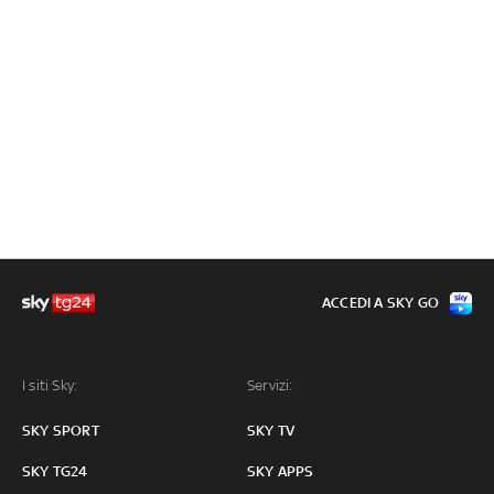
ACCEDI A SKY GO
I siti Sky:
Servizi:
SKY SPORT
SKY TV
SKY TG24
SKY APPS