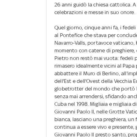
26 anni guidò la chiesa cattolica. 
celebrazioni e messe in suo onore.
Quel giorno, cinque anni fa, i fedel
al Pontefice che stava per concludere
Navarro-Valls, portavoce vaticano, K
momento con catene di preghiere, c
Pietro non restò mai vuota: fedeli 
rimasero idealmente vicini al Papa 
abbattere il Muro di Berlino, all'imp
dell'Est e dell'Ovest della Vecchia Eu
globetrotter del mondo che portò l
senza mai arrendersi, sfidando anch
Cuba nel 1998. Migliaia e migliaia di
Giovanni Paolo II, nelle Grotte Vat
bianca, lasciano una preghiera, un f
continua a essere vivo e presente, 
Giovanni Paolo II presto santo, pro