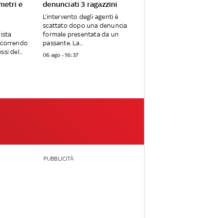
metri e
denunciati 3 ragazzini
L’intervento degli agenti è
scattato dopo una denuncia
rista
formale presentata da un
ercorrendo
passante. La...
si del...
06 ago - 16:37
PUBBLICITÀ