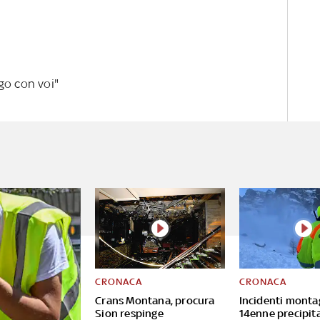
go con voi"
CRONACA
CRONACA
Crans Montana, procura
Incidenti monta
Sion respinge
14enne precipita