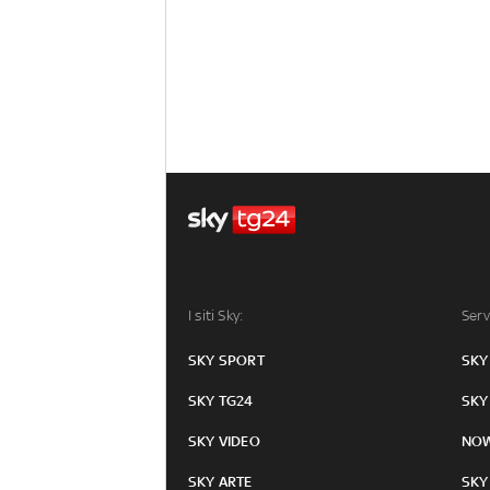
I siti Sky:
Serv
SKY SPORT
SKY
SKY TG24
SKY
SKY VIDEO
NO
SKY ARTE
SKY