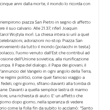
A cinque anni dalla morte, il mondo lo ricorda con
i riempirono piazza San Pietro in segno di affetto
 il suo calvario. Alle 21.37, riferì Joaquin
arol Wojtyla morì. La chiesa intera si unì a quel
elebrazioni, adorazioni no-stop. Piazza San
provenienti da tutto il mondo (polacchi in testa)
polacco, l'uomo venuto dall'Est che contribuì ad
losione dell'Unione sovietica, alla riunificazione
ropa. Il Papa del dialogo, il Papa dei giovani, il
'annuncio del Vangelo in ogni angolo della Terra,
e regimi politici, come quel famoso viaggio a
 fedeli, ogni giorno, sfilano davanti alla tomba di
icane. Davanti a quella semplice lastra di marmo
iore, una richiesta di aiuto. E' un affetto che
giorno dopo giorno, nella speranza di vedere
prio come la folla fin da subito lo acclamò: "Santo