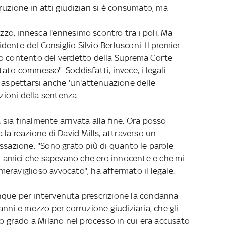
orruzione in atti giudiziari si è consumato, ma
azzo, innesca l'ennesimo scontro tra i poli. Ma
idente del Consiglio Silvio Berlusconi. Il premier
io contento del verdetto della Suprema Corte
 stato commesso". Soddisfatti, invece, i legali
i aspettarsi anche 'un'attenuazione delle
azioni della sentenza.
ia finalmente arrivata alla fine. Ora posso
 la reazione di David Mills, attraverso un
ssazione. "Sono grato più di quanto le parole
li amici che sapevano che ero innocente e che mi
eraviglioso avvocato", ha affermato il legale.
nque per intervenuta prescrizione la condanna
anni e mezzo per corruzione giudiziaria, che gli
do grado a Milano nel processo in cui era accusato