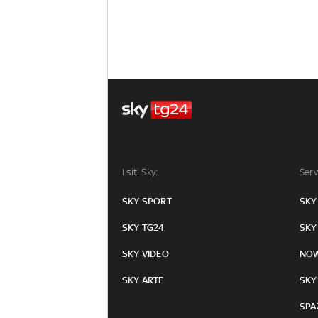
I siti Sky:
Serv
SKY SPORT
SKY
SKY TG24
SKY
SKY VIDEO
NO
SKY ARTE
SKY
SPA