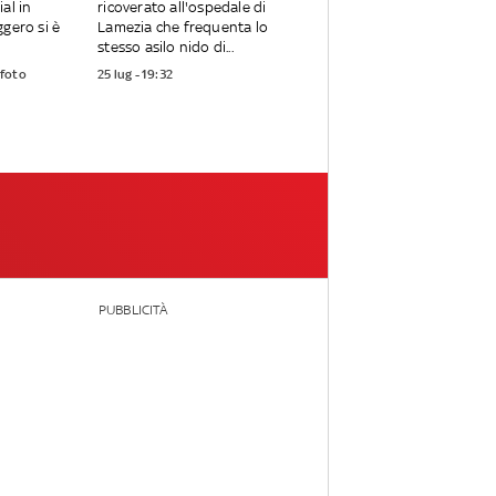
al in
ricoverato all'ospedale di
ggero si è
Lamezia che frequenta lo
.
stesso asilo nido di...
 foto
25 lug - 19:32
PUBBLICITÀ