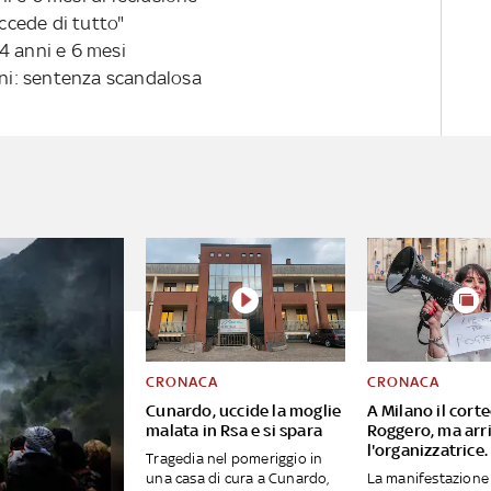
uccede di tutto"
4 anni e 6 mesi
oni: sentenza scandalosa
CRONACA
CRONACA
Cunardo, uccide la moglie
A Milano il cort
malata in Rsa e si spara
Roggero, ma arri
l'organizzatrice
Tragedia nel pomeriggio in
una casa di cura a Cunardo,
La manifestazione