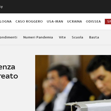
ky
OLOGNA
CASO ROGGERO
USA-IRAN
UCRAINA
ODISSEA
S
ondimenti
Numeri Pandemia
Vite
Scuola
Basta
tenza
reato