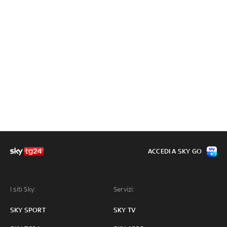
ACCEDI A SKY GO
I siti Sky:
Servizi:
SKY SPORT
SKY TV