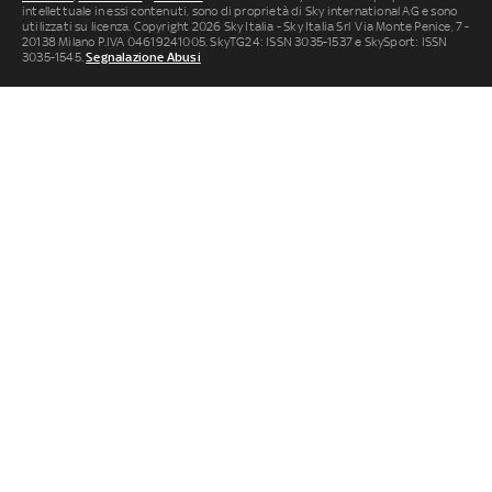
intellettuale in essi contenuti, sono di proprietà di Sky international AG e sono
utilizzati su licenza. Copyright 2026 Sky Italia - Sky Italia Srl Via Monte Penice, 7 -
20138 Milano P.IVA 04619241005. SkyTG24: ISSN 3035-1537 e SkySport: ISSN
3035-1545.
Segnalazione Abusi