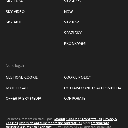
SKY TG24
SKY APPS
SKY VIDEO
NOW
SKY ARTE
SKY BAR
SPAZI SKY
PROGRAMMI
Note legali:
GESTIONE COOKIE
COOKIE POLICY
NOTE LEGALI
DICHIARAZIONE DI ACCESSIBILITÀ
OFFERTA SKY MEDIA
CORPORATE
Per il consumatore clicca qui per i
Moduli, Condizioni contrattuali
,
Privacy &
Cookies
,
informazioni sulle modifiche contrattuali
o per
trasparenza
tariffaria
,
assistenza
e
contatti
. Tutti i marchi Sky e i diritti di proprietà