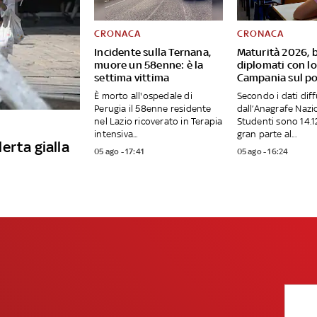
CRONACA
CRONACA
Incidente sulla Ternana,
Maturità 2026, 
muore un 58enne: è la
diplomati con l
settima vittima
Campania sul p
È morto all'ospedale di
Secondo i dati diff
Perugia il 58enne residente
dall’Anagrafe Nazi
nel Lazio ricoverato in Terapia
Studenti sono 14.12
intensiva...
gran parte al...
lerta gialla
05 ago - 17:41
05 ago - 16:24