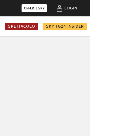
LOGIN
OFFERTE SKY
A
SPETTACOLO
SKY TG24 INSIDER