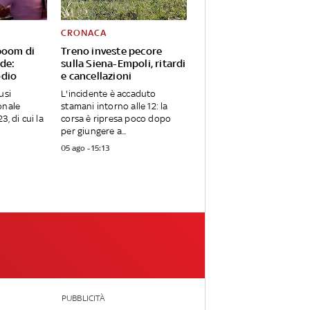
CRONACA
boom di
Treno investe pecore
ode:
sulla Siena-Empoli, ritardi
odio
e cancellazioni
usi
L'incidente è accaduto
onale
stamani intorno alle 12: la
3, di cui la
corsa è ripresa poco dopo
per giungere a...
05 ago - 15:13
PUBBLICITÀ