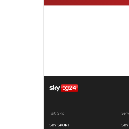
I siti Sky:
Serv
SKY SPORT
SKY