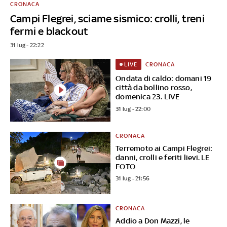
CRONACA
Campi Flegrei, sciame sismico: crolli, treni
fermi e blackout
31 lug - 22:22
CRONACA
LIVE
Ondata di caldo: domani 19
città da bollino rosso,
domenica 23. LIVE
31 lug - 22:00
CRONACA
Terremoto ai Campi Flegrei:
danni, crolli e feriti lievi. LE
FOTO
31 lug - 21:56
CRONACA
Addio a Don Mazzi, le