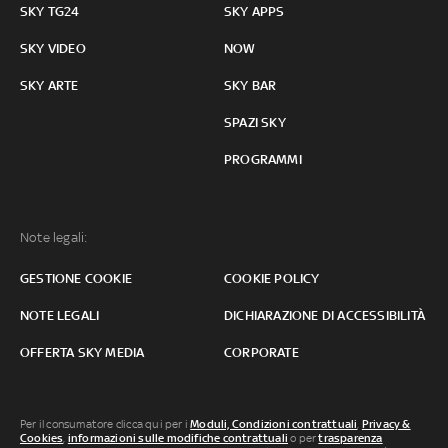
SKY TG24
SKY APPS
SKY VIDEO
NOW
SKY ARTE
SKY BAR
SPAZI SKY
PROGRAMMI
Note legali:
GESTIONE COOKIE
COOKIE POLICY
NOTE LEGALI
DICHIARAZIONE DI ACCESSIBILITÀ
OFFERTA SKY MEDIA
CORPORATE
Per il consumatore clicca qui per i
Moduli, Condizioni contrattuali
,
Privacy &
Cookies
,
informazioni sulle modifiche contrattuali
o per
trasparenza