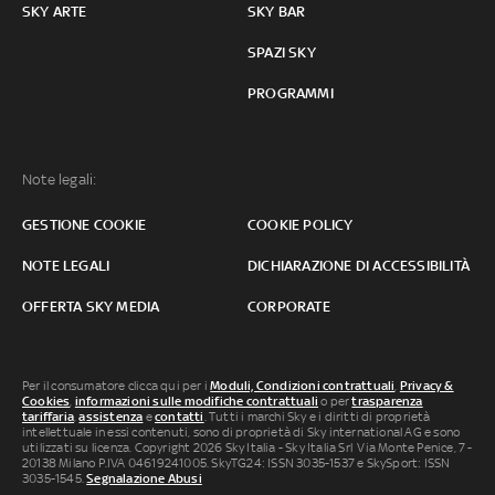
SKY ARTE
SKY BAR
SPAZI SKY
PROGRAMMI
Note legali:
GESTIONE COOKIE
COOKIE POLICY
NOTE LEGALI
DICHIARAZIONE DI ACCESSIBILITÀ
OFFERTA SKY MEDIA
CORPORATE
Per il consumatore clicca qui per i
Moduli, Condizioni contrattuali
,
Privacy &
Cookies
,
informazioni sulle modifiche contrattuali
o per
trasparenza
tariffaria
,
assistenza
e
contatti
. Tutti i marchi Sky e i diritti di proprietà
intellettuale in essi contenuti, sono di proprietà di Sky international AG e sono
utilizzati su licenza. Copyright 2026 Sky Italia - Sky Italia Srl Via Monte Penice, 7 -
20138 Milano P.IVA 04619241005. SkyTG24: ISSN 3035-1537 e SkySport: ISSN
3035-1545.
Segnalazione Abusi