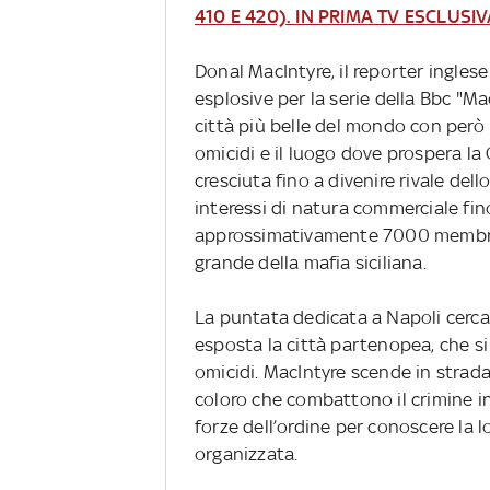
410 E 420)
.
IN PRIMA TV ESCLUSIV
Donal MacIntyre, il reporter ingles
esplosive per la serie della Bbc "M
città più belle del mondo con però 
omicidi e il luogo dove prospera la
cresciuta fino a divenire rivale dell
interessi di natura commerciale fino
approssimativamente 7000 membri at
grande della mafia siciliana.
La puntata dedicata a Napoli cerca 
esposta la città partenopea, che si 
omicidi. MacIntyre scende in strada
coloro che combattono il crimine i
forze dell’ordine per conoscere la l
organizzata.