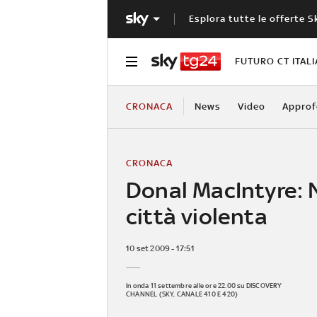
Esplora tutte le offerte S
FUTURO CT ITALI
CRONACA
News
Video
Approf
CRONACA
Donal MacIntyre: 
città violenta
10 set 2009 - 17:51
In onda 11 settembre alle ore 22.00 su DISCOVERY
CHANNEL (SKY, CANALE 410 E 420)