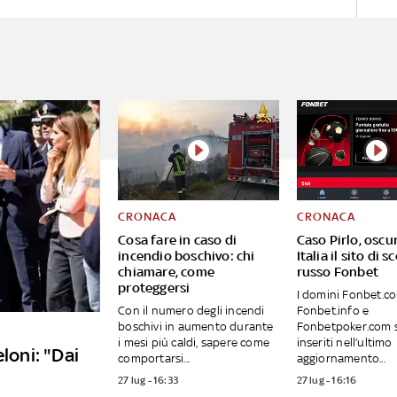
CRONACA
CRONACA
Cosa fare in caso di
Caso Pirlo, oscu
incendio boschivo: chi
Italia il sito di
chiamare, come
russo Fonbet
proteggersi
I domini Fonbet.c
Con il numero degli incendi
Fonbet.info e
boschivi in aumento durante
Fonbetpoker.com s
i mesi più caldi, sapere come
inseriti nell’ultimo
loni: "Dai
comportarsi...
aggiornamento...
"
27 lug - 16:33
27 lug - 16:16