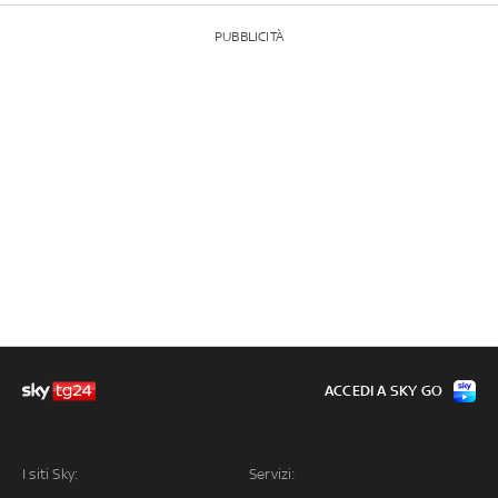
PUBBLICITÀ
ACCEDI A SKY GO
I siti Sky:
Servizi: