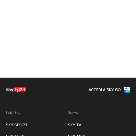
ACCEDI A SKY GO
I siti Sky:
Servizi:
SKY SPORT
SKY TV