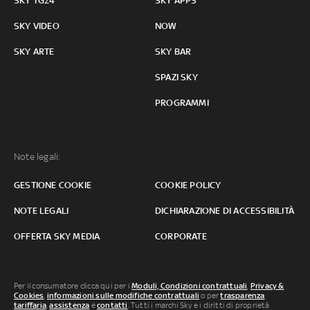
SKY TG24
SKY APPS
SKY VIDEO
NOW
SKY ARTE
SKY BAR
SPAZI SKY
PROGRAMMI
Note legali:
GESTIONE COOKIE
COOKIE POLICY
NOTE LEGALI
DICHIARAZIONE DI ACCESSIBILITÀ
OFFERTA SKY MEDIA
CORPORATE
Per il consumatore clicca qui per i
Moduli, Condizioni contrattuali
,
Privacy &
Cookies
,
informazioni sulle modifiche contrattuali
o per
trasparenza
tariffaria
,
assistenza
e
contatti
. Tutti i marchi Sky e i diritti di proprietà