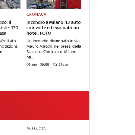
CRONACA
co, il
Incendio a Milano, 13 auto
iste: 120
coinvolte ed evacuato un
asa
hotel. FOTO
sfruttato
Un incendio divampato in via
notazioni,
Mauro Macchi, nei pressi della
un
Stazione Centrale di Milano,
ha...
05 ago - 09:58
3 foto
PUBBLICITÀ