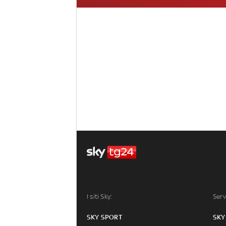
I siti Sky:
Serv
SKY SPORT
SKY