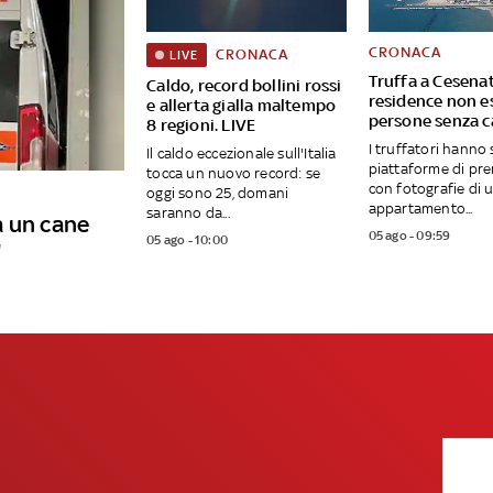
CRONACA
CRONACA
LIVE
Truffa a Cesenati
Caldo, record bollini rossi
residence non es
e allerta gialla maltempo
persone senza c
8 regioni. LIVE
I truffatori hanno 
Il caldo eccezionale sull'Italia
piattaforme di pre
tocca un nuovo record: se
con fotografie di 
oggi sono 25, domani
appartamento...
saranno da...
a un cane
05 ago - 09:59
05 ago - 10:00
"