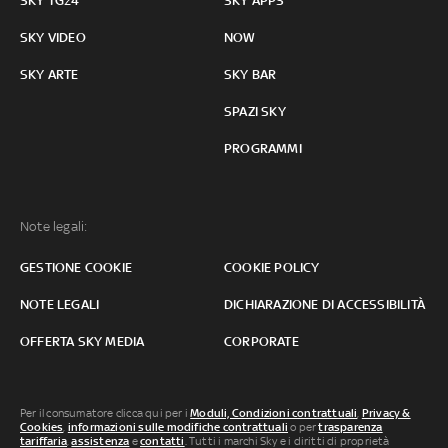
SKY TG24
SKY APPS
SKY VIDEO
NOW
SKY ARTE
SKY BAR
SPAZI SKY
PROGRAMMI
Note legali:
GESTIONE COOKIE
COOKIE POLICY
NOTE LEGALI
DICHIARAZIONE DI ACCESSIBILITÀ
OFFERTA SKY MEDIA
CORPORATE
Per il consumatore clicca qui per i
Moduli, Condizioni contrattuali
,
Privacy &
Cookies
,
informazioni sulle modifiche contrattuali
o per
trasparenza
tariffaria
,
assistenza
e
contatti
. Tutti i marchi Sky e i diritti di proprietà