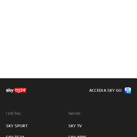
ACCEDI A SKY GO
I siti Sky:
Servizi:
SKY SPORT
SKY TV