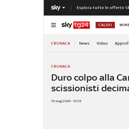
Esplora tutte le offerte S
CALDO
WIM
CRONACA
News
Video
Approf
CRONACA
Duro colpo alla C
scissionisti decim
19 mag 2009 - 10:19