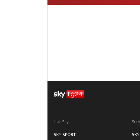
I siti Sky:
Serv
SKY SPORT
SKY