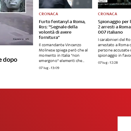
CRONACA
CRONACA
Furto fentanyl a Roma,
Spionaggio per l
Ros: "Segnale della
2 arresti a Roma:
volontà di avere
007 italiano
fornitura"
I carabinieri del 
Il comandante Vincenzo
arrestato a Roma 
Molinese spiega però che al
persone accusate 
momento in Italia "non
spionaggio in favore
re dopo
emergono" elementi che...
07 lug - 12:28
07 lug - 13:09