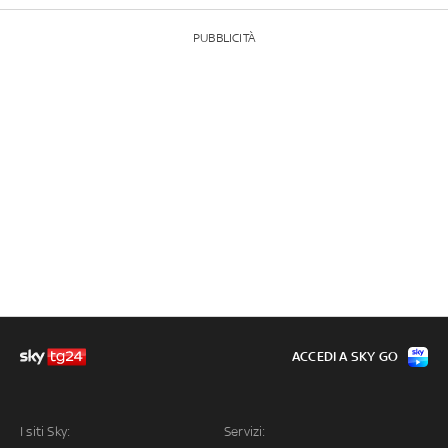
PUBBLICITÀ
ACCEDI A SKY GO
I siti Sky:
Servizi: