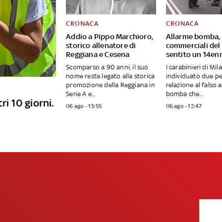
CRONACA
CRONACA
Addio a Pippo Marchioro,
Allarme bomba, s
storico allenatore di
commerciali del
Reggiana e Cesena
sentito un 14en
Scomparso a 90 anni, il suo
I carabinieri di Mi
nome resta legato alla storica
individuato due p
promozione della Reggiana in
relazione al falso 
Serie A e...
bomba che...
ri 10 giorni.
06 ago - 13:55
06 ago - 12:47