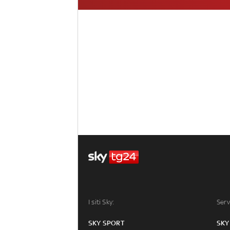
I siti Sky:
Serv
SKY SPORT
SKY