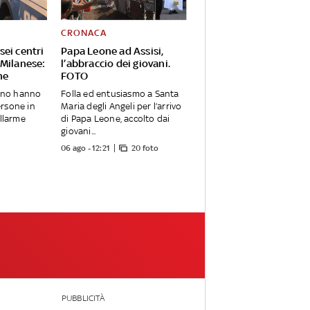
CRONACA
ei centri
Papa Leone ad Assisi,
 Milanese:
l’abbraccio dei giovani.
ne
FOTO
lano hanno
Folla ed entusiasmo a Santa
ersone in
Maria degli Angeli per l’arrivo
allarme
di Papa Leone, accolto dai
giovani...
06 ago - 12:21
20 foto
PUBBLICITÀ