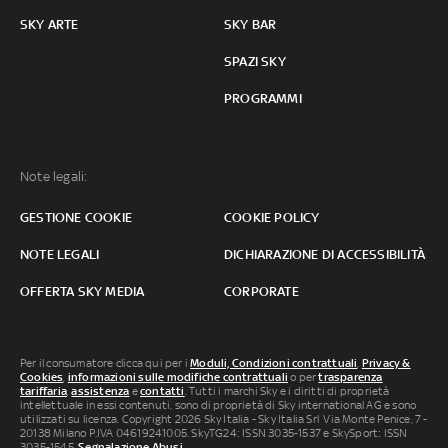
SKY ARTE
SKY BAR
SPAZI SKY
PROGRAMMI
Note legali:
GESTIONE COOKIE
COOKIE POLICY
NOTE LEGALI
DICHIARAZIONE DI ACCESSIBILITÀ
OFFERTA SKY MEDIA
CORPORATE
Per il consumatore clicca qui per i
Moduli, Condizioni contrattuali
,
Privacy &
Cookies
,
informazioni sulle modifiche contrattuali
o per
trasparenza
tariffaria
,
assistenza
e
contatti
. Tutti i marchi Sky e i diritti di proprietà
intellettuale in essi contenuti, sono di proprietà di Sky international AG e sono
utilizzati su licenza. Copyright 2026 Sky Italia - Sky Italia Srl Via Monte Penice, 7 -
20138 Milano P.IVA 04619241005. SkyTG24: ISSN 3035-1537 e SkySport: ISSN
3035-1545.
Segnalazione Abusi