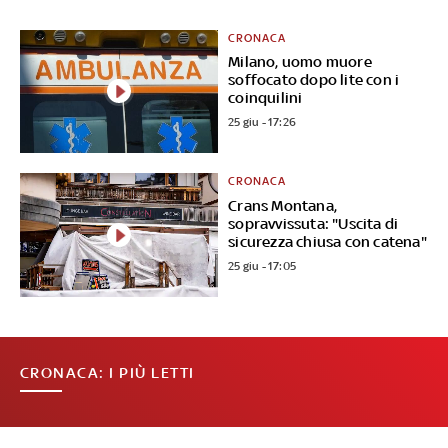
CRONACA
Milano, uomo muore
soffocato dopo lite con i
coinquilini
25 giu - 17:26
CRONACA
Crans Montana,
sopravvissuta: "Uscita di
sicurezza chiusa con catena"
25 giu - 17:05
CRONACA: I PIÙ LETTI