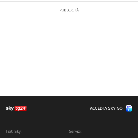
PUBBLICITÀ
ACCEDI A SKY GO
I siti Sky:
Servizi: