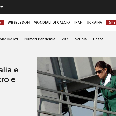
ky
A
WIMBLEDON
MONDIALI DI CALCIO
IRAN
UCRAINA
SPE
ondimenti
Numeri Pandemia
Vite
Scuola
Basta
alia e
tro e