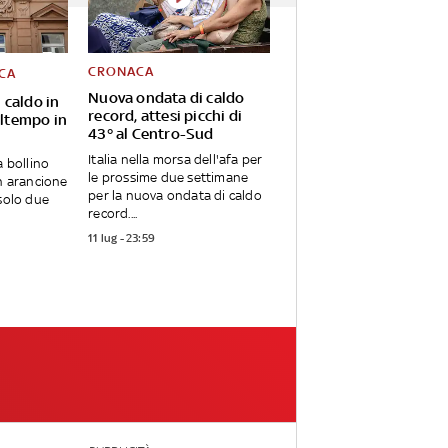
CRONACA
CA
Nuova ondata di caldo
 caldo in
record, attesi picchi di
maltempo in
43° al Centro-Sud
Italia nella morsa dell'afa per
a bollino
le prossime due settimane
in arancione
per la nuova ondata di caldo
 solo due
record....
11 lug - 23:59