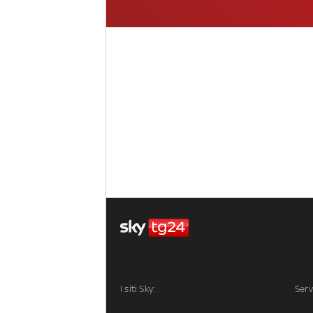
I siti Sky:
Serv