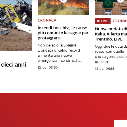
CRONACA
CRONA
LIVE
Incendi boschivi, le cause
Nuova ondata di
più comuni e le regole per
Italia. Allerta 
proteggersi
Trentino. LIVE
Non c'è solo la Spagna.
Oggi due le città d
L'ondata di caldo record
rosso, con quelle 
alimenta una nuova
che salgono a sei;
emergenza incendi: dalla...
quelle in...
dieci anni
12 lug - 06:30
12 lug - 06:18