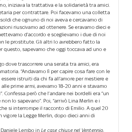
o, iniziava la trattativa e la solidarietà tra amici.
etaria per contrattare. Poi facevamo una colletta
 soldi che ognuno di noi aveva e cercavamo di
zioni riuscivamo ad ottenere. Se eravamo dieci e
mettevamo d’accordo e sceglievamo i due di noi
 le prostitute. Gli altri lo avrebbero fatto la
per questo, sapevamo che oggi toccava ad uno e
ogo dove trascorrere una serata tra amici, era
amatoria. “Andavamo lì per capire cosa fare con le
ssere istruiti da chi fa all’amore per mestiere e
 alle prime armi, avevamo 18-20 anni e stavamo
”. Confessa però che l’andare nei bordelli era “un
non lo sapevano”. Poi, “arrivò Lina Merlin e i
ì che si interrompe il racconto di Emilio. A quel 20
vigore la Legge Merlin, dopo dieci anni di
da Daniele Lembo in
Le case chiuse nel Ventennio
,