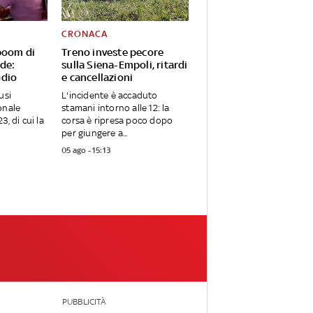
CRONACA
boom di
Treno investe pecore
ode:
sulla Siena-Empoli, ritardi
odio
e cancellazioni
usi
L'incidente è accaduto
onale
stamani intorno alle 12: la
3, di cui la
corsa è ripresa poco dopo
per giungere a...
05 ago - 15:13
PUBBLICITÀ