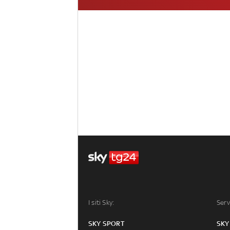
I siti Sky:
Serv
SKY SPORT
SKY