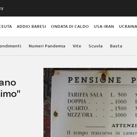
ky
CEUTA
ADDIO BARESI
ONDATA DI CALDO
USA-IRAN
UCRAIN
ondimenti
Numeri Pandemia
Vite
Scuola
Basta
rano
simo"