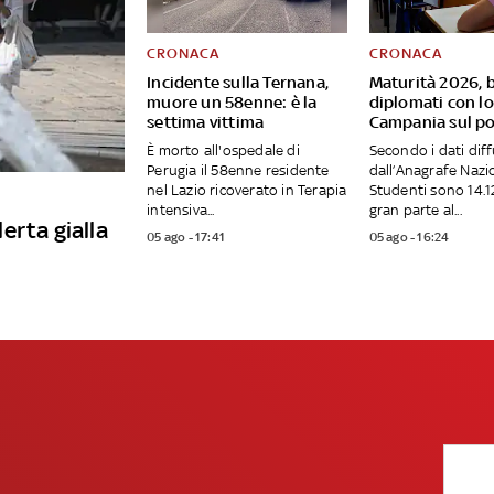
CRONACA
CRONACA
Incidente sulla Ternana,
Maturità 2026, 
muore un 58enne: è la
diplomati con l
settima vittima
Campania sul p
È morto all'ospedale di
Secondo i dati diff
Perugia il 58enne residente
dall’Anagrafe Nazi
nel Lazio ricoverato in Terapia
Studenti sono 14.12
intensiva...
gran parte al...
lerta gialla
05 ago - 17:41
05 ago - 16:24