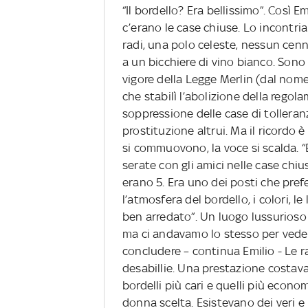
“Il bordello? Era bellissimo”. Così Emi
c’erano le case chiuse. Lo incontriam
radi, una polo celeste, nessun cenn
a un bicchiere di vino bianco. Sono
vigore della Legge Merlin (dal nome 
che stabilì l’abolizione della regola
soppressione delle case di tolleran
prostituzione altrui. Ma il ricordo è 
si commuovono, la voce si scalda. “
serate con gli amici nelle case chius
erano 5. Era uno dei posti che prefer
l’atmosfera del bordello, i colori, le
ben arredato”. Un luogo lussurios
ma ci andavamo lo stesso per vede
concludere – continua Emilio - Le r
desabillie. Una prestazione costava 
bordelli più cari e quelli più econo
donna scelta. Esistevano dei veri e 