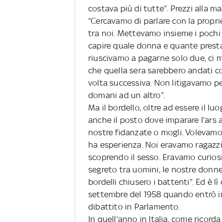
costava più di tutte”. Prezzi alla man
“Cercavamo di parlare con la propri
tra noi. Mettevamo insieme i pochi
capire quale donna e quante presta
riuscivamo a pagarne solo due, ci 
che quella sera sarebbero andati con
volta successiva. Non litigavamo 
domani ad un altro”.
Ma il bordello, oltre ad essere il lu
anche il posto dove imparare l’ars 
nostre fidanzate o mogli. Volevamo e
ha esperienza. Noi eravamo ragazzi
scoprendo il sesso. Eravamo curiosi
segreto tra uomini, le nostre donne 
bordelli chiusero i battenti”. Ed è l
settembre del 1958 quando entrò in 
dibattito in Parlamento.
In quell’anno in Italia, come ricor