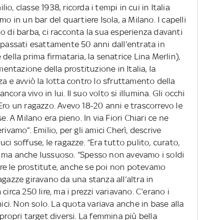
lio, classe 1938, ricorda i tempi in cui in Italia
o in un bar del quartiere Isola, a Milano. I capelli
o di barba, ci racconta la sua esperienza davanti
 passati esattamente 50 anni dall’entrata in
della prima firmataria, la senatrice Lina Merlin),
mentazione della prostituzione in Italia, la
za e avviò la lotta contro lo sfruttamento della
ancora vivo in lui. Il suo volto si illumina. Gli occhi
Ero un ragazzo. Avevo 18-20 anni e trascorrevo le
e. A Milano era pieno. In via Fiori Chiari ce ne
ivamo”. Emilio, per gli amici Cherì, descrive
 luci soffuse, le ragazze. “Era tutto pulito, curato,
o ma anche lussuoso. “Spesso non avevamo i soldi
re le prostitute, anche se poi non potevamo
agazze giravano da una stanza all’altra in
circa 250 lire, ma i prezzi variavano. C’erano i
mici. Non solo. La quota variava anche in base alla
propri target diversi. La femmina più bella