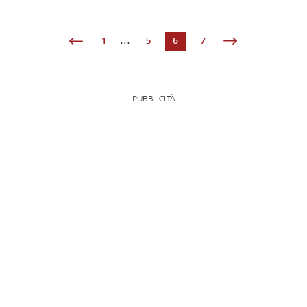
1
...
5
6
7
PUBBLICITÀ