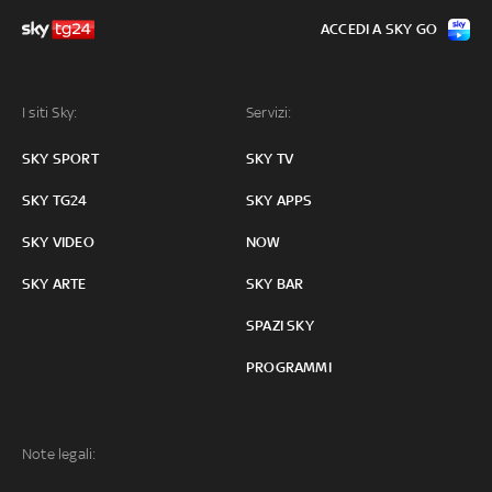
ACCEDI A SKY GO
I siti Sky:
Servizi:
SKY SPORT
SKY TV
SKY TG24
SKY APPS
SKY VIDEO
NOW
SKY ARTE
SKY BAR
SPAZI SKY
PROGRAMMI
Note legali: