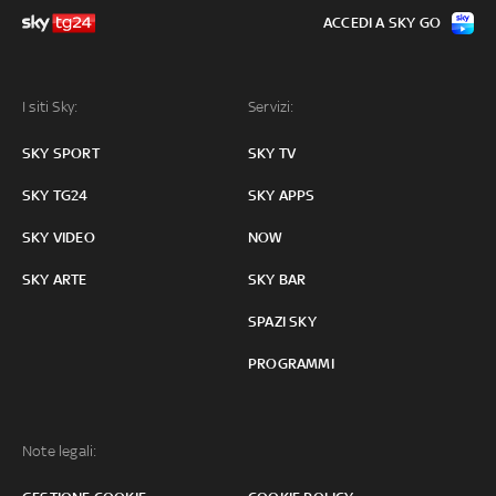
ACCEDI A SKY GO
I siti Sky:
Servizi:
SKY SPORT
SKY TV
SKY TG24
SKY APPS
SKY VIDEO
NOW
SKY ARTE
SKY BAR
SPAZI SKY
PROGRAMMI
Note legali: