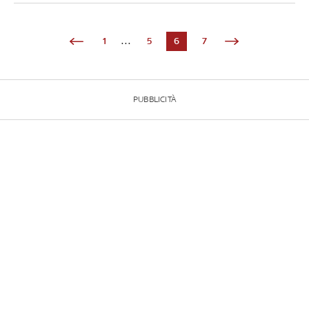
1
...
5
6
7
PUBBLICITÀ