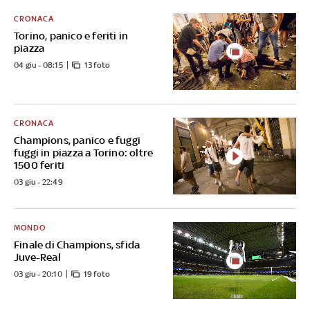
CRONACA
Torino, panico e feriti in
piazza
04 giu - 08:15
13 foto
CRONACA
Champions, panico e fuggi
fuggi in piazza a Torino: oltre
1500 feriti
03 giu - 22:49
MONDO
Finale di Champions, sfida
Juve-Real
03 giu - 20:10
19 foto