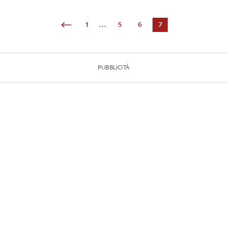
1
...
5
6
7
PUBBLICITÀ