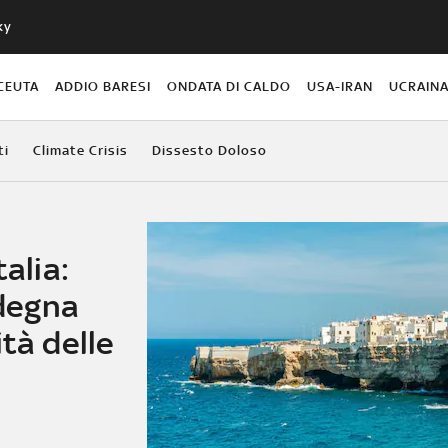
ky
CEUTA
ADDIO BARESI
ONDATA DI CALDO
USA-IRAN
UCRAIN
ti
Climate Crisis
Dissesto Doloso
talia:
rdegna
ità delle