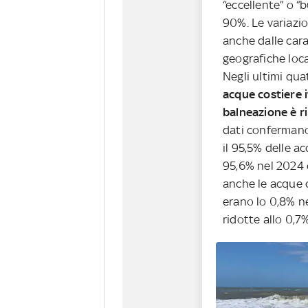
“eccellente” o “
90%. Le variazio
anche dalle cara
geografiche loca
Negli ultimi qua
acque costiere i
balneazione è ri
dati confermano
il 95,5% delle ac
95,6% nel 2024 e
anche le acque c
erano lo 0,8% ne
ridotte allo 0,7%