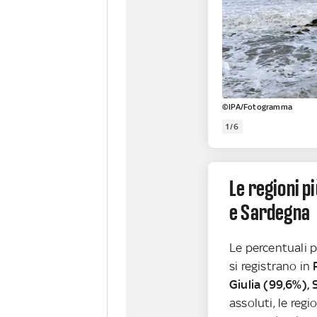
©IPA/Fotogramma
1/6
Le regioni pi
e Sardegna
Le percentuali p
si registrano in
P
Giulia (99,6%),
assoluti, le regi