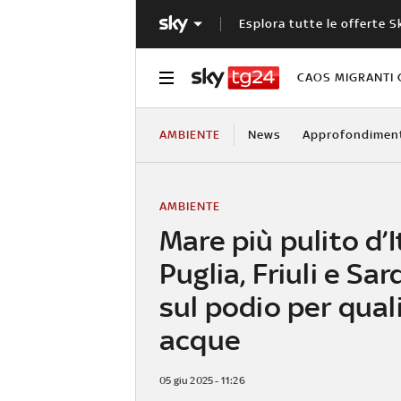
Esplora tutte le offerte S
CAOS MIGRANTI 
AMBIENTE
News
Approfondimen
AMBIENTE
Mare più pulito d’I
Puglia, Friuli e Sa
sul podio per qual
acque
05 giu 2025 - 11:26